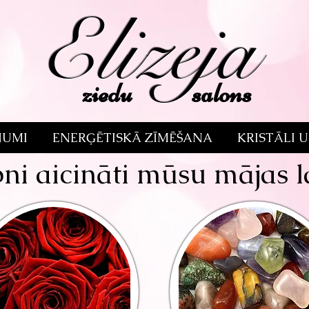
Elizeja
ziedu salons
NUMI
ENERĢĒTISKĀ ZĪMĒŠANA
KRISTĀLI 
ni aicināti mūsu mājas l