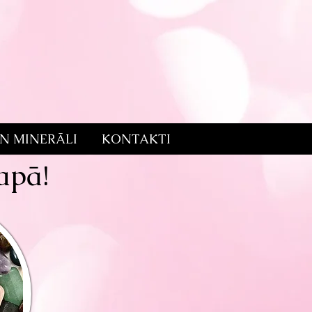
UN MINERĀLI
KONTAKTI
apā!