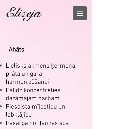
Elizeja
Ahāts
Lielisks akmens ķermeņa,
prāta un gara
harmonizēšanai
Palīdz koncentrēties
darāmajam darbam
Piesaista mīlestību un
labklājību
Pasargā no „ļaunas acs”