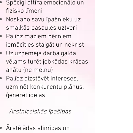
Spēcīgi attīra emocionālo un
fizisko līmeni
Noskaņo savu īpašnieku uz
smalkās pasaules uztveri
Palīdz maziem bērniem
iemācīties staigāt un nekrist
Uz uzņēmēja darba galda
vēlams turēt jebkādas krāsas
ahātu (ne melnu)
Palīdz aizstāvēt intereses,
uzminēt konkurentu plānus,
ģenerēt idejas
Ārstnieciskās īpašības
Ārstē ādas slimības un