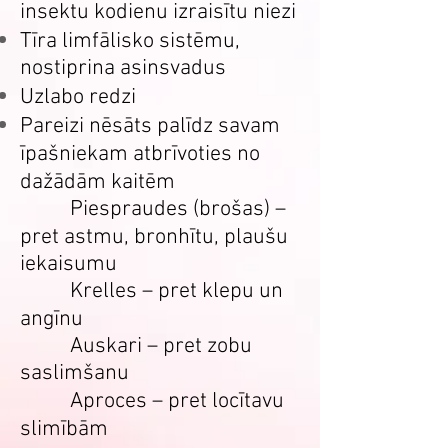
insektu kodienu izraisītu niezi
Tīra limfālisko sistēmu,
nostiprina asinsvadus
Uzlabo redzi
Pareizi nēsāts palīdz savam
īpašniekam atbrīvoties no
dažādām kaitēm
Piespraudes (brošas) –
pret astmu, bronhītu, plaušu
iekaisumu
Krelles – pret klepu un
angīnu
Auskari – pret zobu
saslimšanu
Aproces – pret locītavu
slimībām