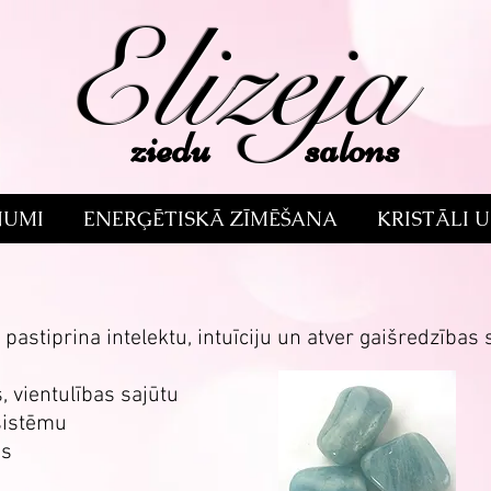
Elizeja
ziedu salons
NUMI
ENERĢĒTISKĀ ZĪMĒŠANA
KRISTĀLI 
astiprina intelektu, intuīciju un atver gaišredzības 
s
 vientulības sajūtu
sistēmu
as