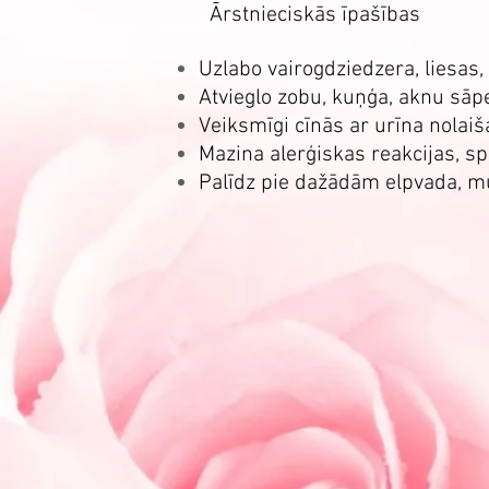
Ārstnieciskās īpašības
Uzlabo vairogdziedzera, liesas,
Atvieglo zobu, kuņģa, aknu sāp
Veiksmīgi cīnās ar urīna nola
Mazina alerģiskas reakcijas, sp
Palīdz pie dažādām elpvada, 