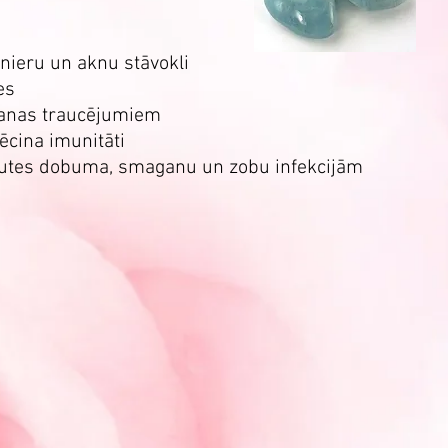
 nieru un aknu stāvokli
es
išanas traucējumiem
ēcina imunitāti
mutes dobuma, smaganu un zobu infekcijām