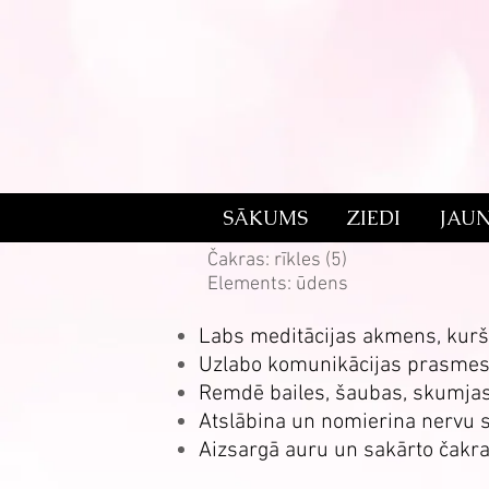
SĀKUMS
ZIEDI
JAU
Akvamarīns
Čakras: rīkles (5)
Elements: ūdens
Labs meditācijas akmens, kurš p
Uzlabo komunikācijas prasme
Remdē bailes, šaubas, skumjas,
Atslābina un nomierina nervu 
Aizsargā auru un sakārto čakr