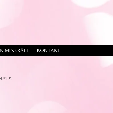
UN MINERĀLI
KONTAKTI
spējas