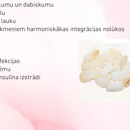
eglumu un dabiskumu
lu
 lauku
m akmeņiem harmoniskākas integrācijas nolūkos
fekcijas
tēmu
insulīna izstrādi