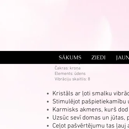
SĀKUMS
ZIEDI
JAU
Baltais opāls
Čakras: kroņa
Elements: ūdens
Vibrāciju skaitlis: 8
Kristāls ar ļoti smalku vibr
Stimulējot pašpietiekamību u
Karmisks akmens, kurš dod sa
Uzsūc sevī domas un jūtas, p
Ceļot pašvērtējumu tas ļauj 