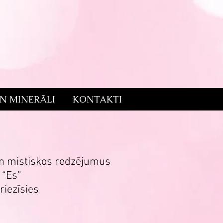
UN MINERĀLI
KONTAKTI
 un mistiskos redzējumus
 “Es”
riezīsies