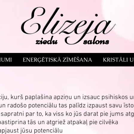
Elizeja
ziedu salons
NUMI
ENERĢĒTISKĀ ZĪMĒŠANA
KRISTĀLI 
āciju, kurš paplašina apziņu un izsauc psihiskos
n radošo potenciālu tas palīdz izpaust savu īsto
pratni par to, ka viss ko jūs darat pie jums atg
astiprina tās un atgriež atpakaļ pie cilvēka
apjaust jūsu potenciālu