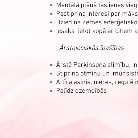
Mentālā plānā tas ienes vi
Pastiprina interesi par māks
Dziedina Zemes enerģētisko
Iesaka lietot kopā ar citie
Ārstnieciskās īpašības
Ārstē Parkinsona slimību, in
Stiprina atmiņu un imūnsis
Attīra asinis, nieres, regulē 
Palīdz dzemdībās