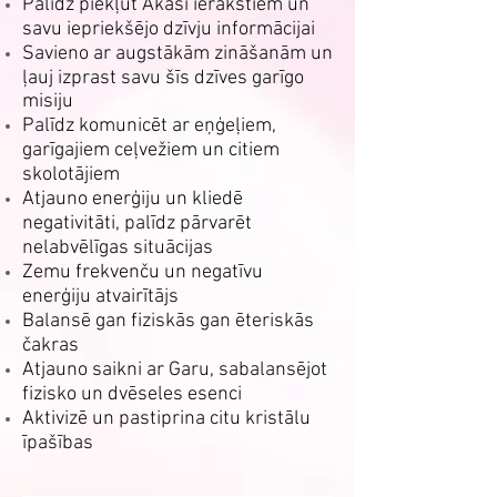
Palīdz piekļūt Akaši ierakstiem un
savu iepriekšējo dzīvju informācijai
Savieno ar augstākām zināšanām un
ļauj izprast savu šīs dzīves garīgo
misiju
Palīdz komunicēt ar eņģeļiem,
garīgajiem ceļvežiem un citiem
skolotājiem
Atjauno enerģiju un kliedē
negativitāti, palīdz pārvarēt
nelabvēlīgas situācijas
Zemu frekvenču un negatīvu
enerģiju atvairītājs
Balansē gan fiziskās gan ēteriskās
čakras
Atjauno saikni ar Garu, sabalansējot
fizisko un dvēseles esenci
Aktivizē un pastiprina citu kristālu
īpašības