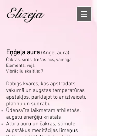
Elizeja
Eņģeļa aura
(Angel aura)
Čakras: sirds, trešās acs, vainaga
Elements: vējš
Vibrāciju skaitlis: 7
Dabīgs kvarcs, kas apstrādāts
vakumā un augstas temperatūras
apstākļos, pārklājot to ar iztvaicētu
platīnu un sudrabu
Ūdensvīra laikmetam atbilstošs,
augstu enerģiju kristāls
Attīra auru un čakras, stimulē
augstākus meditācijas līmeņus