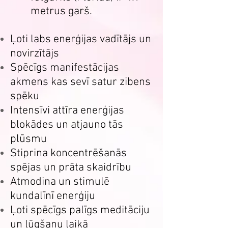
metrus garš.
Ļoti labs enerģijas vadītājs un
novirzītājs
Spēcīgs manifestācijas
akmens kas sevī satur zibens
spēku
Intensīvi attīra enerģijas
blokādes un atjauno tās
plūsmu
Stiprina koncentrēšanās
spējas un prāta skaidrību
Atmodina un stimulē
kundalīnī enerģiju
Ļoti spēcīgs palīgs meditāciju
un lūgšanu laikā