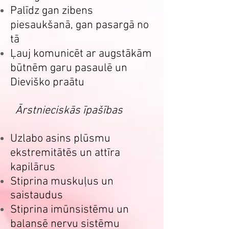
Palīdz gan zibens
piesaukšanā, gan pasargā no
tā
Ļauj komunicēt ar augstākām
būtnēm garu pasaulē un
Dieviško praātu
Ārstnieciskās īpašības
Uzlabo asins plūsmu
ekstremitātēs un attīra
kapilārus
Stiprina muskuļus un
saistaudus
Stiprina imūnsistēmu un
balansē nervu sistēmu