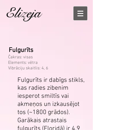
Elizeja
Fulgurīts
Čakras: visas
Elements: vētra
Vibrāciju skaitlis: 4, 6
Fulgurīts ir dabīgs stikls,
kas radies zibenim
iesperot smiltīs vai
akmeņos un izkausējot
tos (~1800 grādos).
Garākais atrastais
fulgurīts (Floridā) ir 4.9