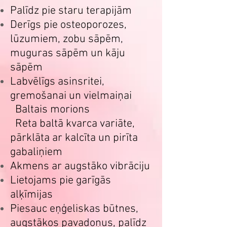
Palīdz pie staru terapijām
Derīgs pie osteoporozes,
lūzumiem, zobu sāpēm,
muguras sāpēm un kāju
sāpēm
Labvēlīgs asinsritei,
gremošanai un vielmaiņai
Baltais morions
Reta baltā kvarca variāte,
pārklāta ar kalcīta un pirīta
gabaliņiem
Akmens ar augstāko vibrāciju
Lietojams pie garīgās
alķīmijas
Piesauc eņģeliskas būtnes,
augstākos pavadoņus, palīdz