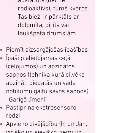
apstarots (bet ne
radioaktīvs), tumš kvarcs.
Tas bieži ir pārklāts ar
dolomīta, pirīta vai
laukšpata drumslām.
Piemīt aizsargājošas īpašības
Īpaši pielietojamas ceļā
(ceļojumos) un apzinātos
sapņos (tehnika kurā cilvēks
apzināti piedalās un vada
notikumu gaitu savos sapņos)
Garīgā līmenī
Pastiprina ekstrasensoro
redzi
Apvieno divējādību (Iņ un Jaņ,
vīrišķo un sievišķo, zemi un