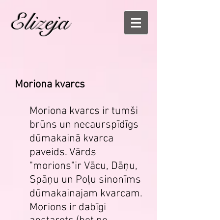
Elizeja
Moriona kvarcs
Moriona kvarcs ir tumši
brūns un necaurspīdīgs
dūmakainā kvarca
paveids. Vārds
"morions"ir Vācu, Dāņu,
Spāņu un Poļu sinonīms
dūmakainajam kvarcam.
Morions ir dabīgi