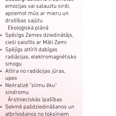
emocijas vai salauztu sirdi,
apņemot mūs ar mieru un
drošības sajūtu
Ekoloģiskā plānā
Spēcīgs Zemes dziedinātājs,
cieši saistīts ar Māti Zemi
Spējīgs attīrīt dabīgas
radiācijas, elektromagnētisko
smogu
Attīra no radiācijas jūras,
upes
Neitralizē "slimu ēku"
sindromu
Ārstnieciskās īpašības
Sekmē pašdziedināšanos un
atbrīvošanos no toksīniem