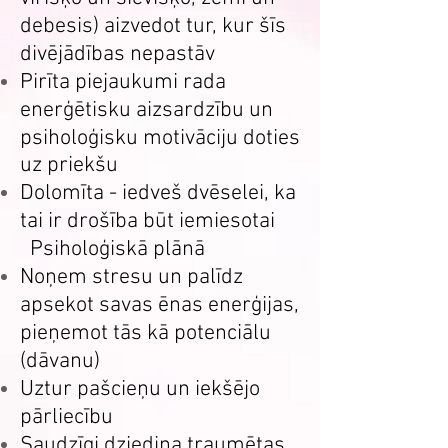
debesis) aizvedot tur, kur šīs
divējādības nepastāv
Pirīta piejaukumi rada
enerģētisku aizsardzību un
psiholoģisku motivāciju doties
uz priekšu
Dolomīta - iedveš dvēselei, ka
tai ir drošība būt iemiesotai
Psiholoģiskā plānā
Noņem stresu un palīdz
apsekot savas ēnas enerģijas,
pieņemot tās kā potenciālu
(dāvanu)
Uztur pašcieņu un iekšējo
pārliecību
Saudzīgi dziedina traumētas