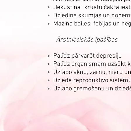
„Iekustina” krustu čakrā ies
Dziedina skumjas un noņem 
Mazina bailes, fobijas un n
Ārstnieciskās īpašības
Palīdz pārvarēt depresiju
Palīdz organismam uzsūkt ka
Uzlabo aknu, zarnu, nieru un
Dziedē reproduktīvo sistēmu
Uzlabo gremošanu un dzied