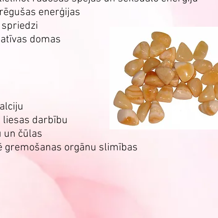
trēgušas enerģijas
spriedzi
egatīvas domas
lciju
 liesas darbību
 un čūlas
ē gremošanas orgānu slimības