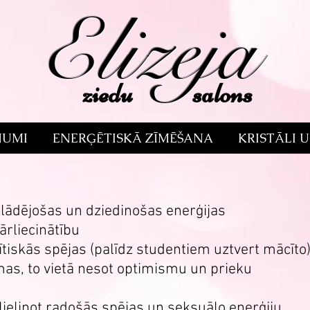
Elizeja
ziedu salons
NUMI
ENERĢĒTISKĀ ZĪMĒŠANA
KRISTĀLI 
zlādējošas un dziedinošas enerģijas
ārliecinātību
ītiskās spējas (palīdz studentiem uztvert mācīto
mas, to vietā nesot optimismu un prieku
alielinot radošās spējas un seksuālo enerģiju