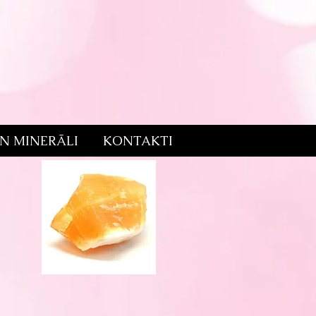
UN MINERĀLI
KONTAKTI
)