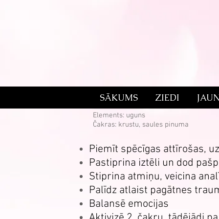
SĀKUMS
ZIEDI
JAU
Oranžais kalcīts
Elements: uguns
Čakras: krustu, saules pinuma
Piemīt spēcīgas attīrošas, u
Pastiprina iztēli un dod pašp
Stiprina atmiņu, veicina anal
Palīdz atlaist pagātnes trau
Balansē emocijas
Aktivizē 2. čakru, tādējādi p