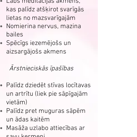
Labs meditācijas akmens,
kas palīdz atšķirot svarīgās
lietas no mazsvarīgajām
Nomierina nervus, mazina
bailes
Spēcīgs iezemējošs un
aizsargājošs akmens
Ārstnieciskās īpašības
Palīdz dziedēt stīvas locītavas
un artrītu (liek pie sāpīgajām
vietām)
Palīdz pret muguras sāpēm
un ādas kaitēm
Masāža uzlabo attiecības ar
savu ķermeni