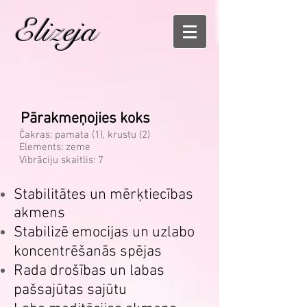
Elizeja
Pārakmeņojies koks
Čakras: pamata (1), krustu (2)
Elements: zeme
Vibrāciju skaitlis: 7
Stabilitātes un mērķtiecības
akmens
Stabilizē emocijas un uzlabo
koncentrēšanās spējas
Rada drošības un labas
pašsajūtas sajūtu