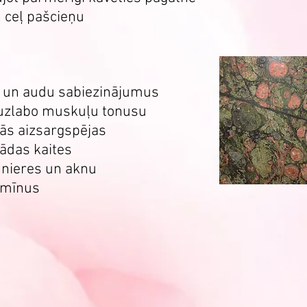
 ceļ pašcieņu
s un audu sabiezinājumus
 uzlabo muskuļu tonusu
ās aizsargspējas
ādas kaites
 nieres un aknu
amīnus