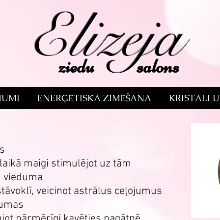
Elizeja
ziedu salons
NUMI
ENERĢĒTISKĀ ZĪMĒŠANA
KRISTĀLI 
s
 laikā maigi stimulējot uz tām
ā” vieduma
 stāvoklī, veicinot astrālus ceļojumus
raumas
aujot pārmērīgi kavēties pagātnē