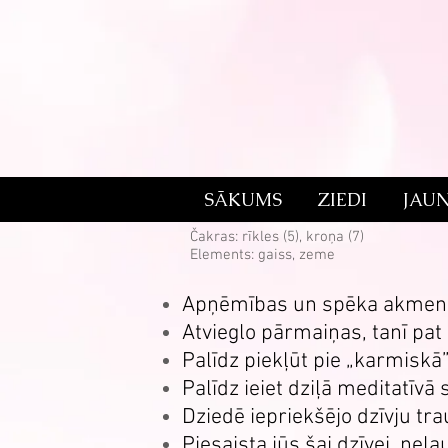
SĀKUMS
ZIEDI
JAU
Riolīts
Čakras: rīkles (5), kroņa (7)
Elements: gaiss, zeme
Apņēmības un spēka akmen
Atvieglo pārmaiņas, tanī pat
Palīdz piekļūt pie „karmisk
Palīdz ieiet dziļā meditatīvā
Dziedē iepriekšējo dzīvju t
Piesaista jūs šai dzīvei, neļ