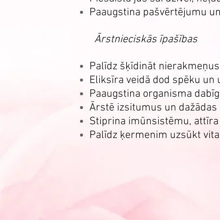
Paaugstina pašvērtējumu un
Ārstnieciskās īpašības
Palīdz šķīdināt nierakmeņu
Eliksīra veidā dod spēku un
Paaugstina organisma dabīg
Ārstē izsitumus un dažādas 
Stiprina imūnsistēmu, attīra
Palīdz ķermenim uzsūkt vit