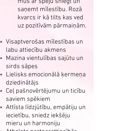
mūs ar spēju sniegt un
saņemt mīlestību. Rozā
kvarcs ir kā tilts kas ved
uz pozitīvām pārmaiņām.
Visaptverošas mīlestības un
labu attiecību akmens
Mazina vientulības sajūtu un
sirds sāpes
Lielisks emocionālā ķermeņa
dziedinātājs
Ceļ pašnovērtējumu un ticību
saviem spēkiem
Attīsta līdzjūtību, empātiju un
iecietību, sniedz iekšēju
mieru un harmoniju