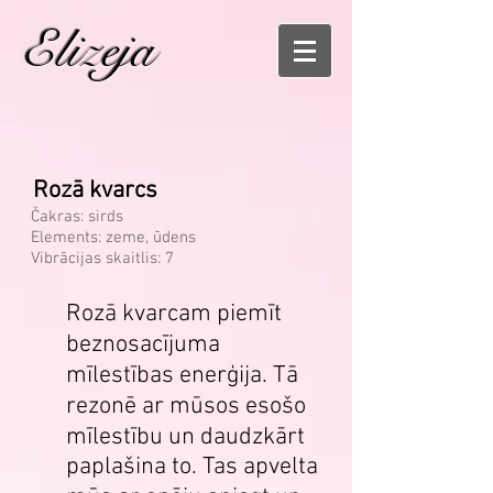
Elizeja
Rozā kvarcs
Čakras: sirds
Elements: zeme, ūdens
Vibrācijas skaitlis: 7
Rozā kvarcam piemīt
beznosacījuma
mīlestības enerģija. Tā
rezonē ar mūsos esošo
mīlestību un daudzkārt
paplašina to. Tas apvelta