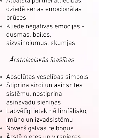
Atbalsta partnerattiecībās,
dziedē senas emocionālas
brūces
Kliedē negatīvas emocijas -
dusmas, bailes,
aizvainojumus, skumjas
Ārstnieciskās īpašības
Absolūtas veselības simbols
Stiprina sirdi un asinsrites
sistēmu, nostiprina
asinsvadu sieniņas
Labvēlīgi ietekmē limfālisko,
imūno un izvadsistēmu
Novērš galvas reiboņus
Ārstē nieres un virsnieres