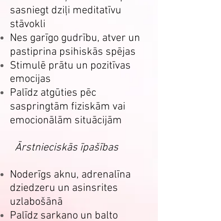
sasniegt dziļi meditatīvu
stāvokli
Nes garīgo gudrību, atver un
pastiprina psihiskās spējas
Stimulē prātu un pozitīvas
emocijas
Palīdz atgūties pēc
saspringtām fiziskām vai
emocionālām situācijām
Ārstnieciskās īpašības
Noderīgs aknu, adrenalīna
dziedzeru un asinsrites
uzlabošānā
Palīdz sarkano un balto