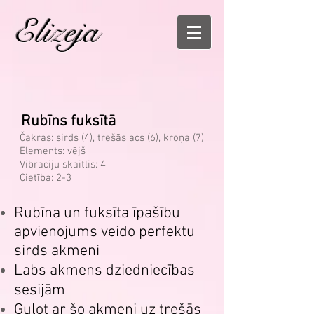
Elizeja
Rubīns fuksītā
Čakras: sirds (4), trešās acs (6), kroņa (7)
Elements: vējš
Vibrāciju skaitlis: 4
Cietība: 2-3
Rubīna un fuksīta īpašību
apvienojums veido perfektu
sirds akmeni
Labs akmens dziedniecības
sesijām
Guļot ar šo akmeni uz trešās