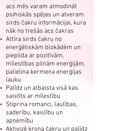
acs mēs varam atmodināt
psihiskās spējas un atveram
sirds čakru informācijai, kura
nāk no trešās acs čakras
Attīra sirds čakru no
enerģētiskām blokādēm un
piepilda ar pozitīvām,
mīlestības pilnām enerģijām,
palielina ķermeņa enerģijas
lauku
Palīdz un atbalsta visā kas
saistīts ar mīlestību
Stiprina romanci, laulības,
saderību, kaislību un
apņēmību
Aktivizē kroņa čakru un palīdz