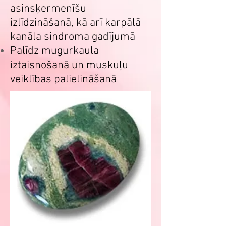
asinsķermenīšu
izlīdzināšanā, kā arī karpālā
kanāla sindroma gadījumā
Palīdz mugurkaula
iztaisnošanā un muskuļu
veiklības palielināšanā