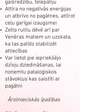
gaišredzību, telepātiju
Attīra no negatīvās enerģijas
un atbrīvo no pagātnes, attīrot
ceļu garīgai izaugsmei
Zelta rutilu dēvē arī par
Venēras matiem un uzskata,
ka tas palīdz stabilizēt
attiecības
Var lietot pie iepriekšējo
dzīvju dziedināšanas, lai
noņemtu pataloģiskos
stāvokļus kas saistīti ar
pagātni
Ārstnieciskās īpašības