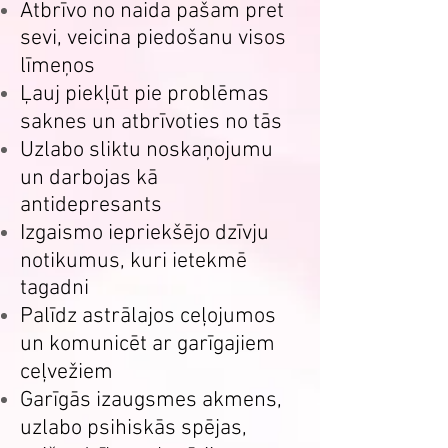
Atbrīvo no naida pašam pret
sevi, veicina piedošanu visos
līmeņos
Ļauj piekļūt pie problēmas
saknes un atbrīvoties no tās
Uzlabo sliktu noskaņojumu
un darbojas kā
antidepresants
Izgaismo iepriekšējo dzīvju
notikumus, kuri ietekmē
tagadni
Palīdz astrālajos ceļojumos
un komunicēt ar garīgajiem
ceļvežiem
Garīgās izaugsmes akmens,
uzlabo psihiskās spējas,