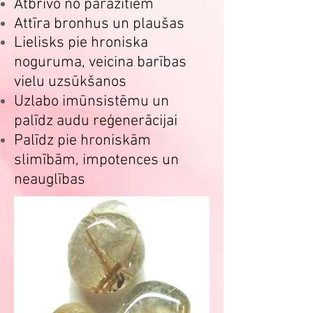
Atbrīvo no parazītiem
Attīra bronhus un plaušas
Lielisks pie hroniska
noguruma, veicina barības
vielu uzsūkšanos
Uzlabo imūnsistēmu un
palīdz audu reģenerācijai
Palīdz pie hroniskām
slimībām, impotences un
neauglības