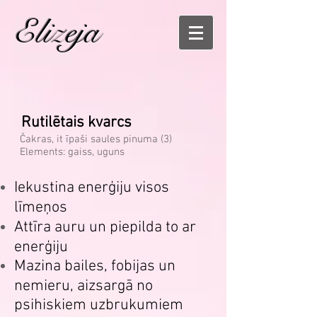
Elizeja
Rutilētais kvarcs
Čakras, it īpaši saules pinuma (3)
Elements: gaiss, uguns
Iekustina enerģiju visos
līmeņos
Attīra auru un piepilda to ar
enerģiju
Mazina bailes, fobijas un
nemieru, aizsargā no
psihiskiem uzbrukumiem