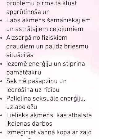
problēmu pirms tā kļūst
apgrūtinoša un
Labs akmens šamaniskajiem
un astrālajiem ceļojumiem
Aizsargā no fiziskiem
draudiem un palīdz briesmu
situācijās
Iezemē enerģiju un stiprina
pamatčakru
Sekmē pašapziņu un
iedrošina uz rīcību
Palielina seksuālo enerģiju,
uzlabo ožu
Lielisks akmens, kas atbalsta
ikdienas darbos
Izmēģiniet vannā kopā ar zaļo