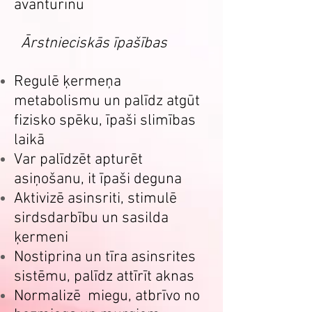
avanturīnu
Ārstnieciskās īpašības
Regulē ķermeņa
metabolismu un palīdz atgūt
fizisko spēku, īpaši slimības
laikā
Var palīdzēt apturēt
asiņošanu, it īpaši deguna
Aktivizē asinsriti, stimulē
sirdsdarbību un sasilda
ķermeni
Nostiprina un tīra asinsrites
sistēmu, palīdz attīrīt aknas
Normalizē miegu, atbrīvo no