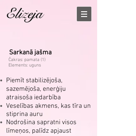
Elizeja
Sarkanā jašma
Čakras: pamata (1)
Elements: uguns
Piemīt stabilizējoša,
sazemējoša, enerģiju
atraisoša iedarbība
Veselības akmens, kas tīra un
stiprina auru
Nodrošina sapratni visos
līmeņos, palīdz apjaust